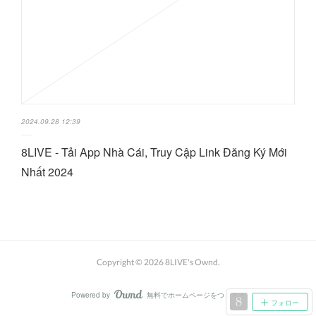
2024.09.28 12:39
8LIVE - Tải App Nhà Cái, Truy Cập Link Đăng Ký Mới
Nhất 2024
Copyright ©
2026
8LIVE's Ownd
.
Powered by
無料でホームページをつくろう
AmebaOwnd
フォロー